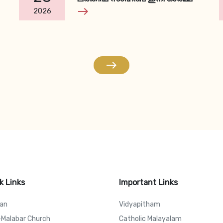
east
2026
east
k Links
Important Links
can
Vidyapitham
-Malabar Church
Catholic Malayalam