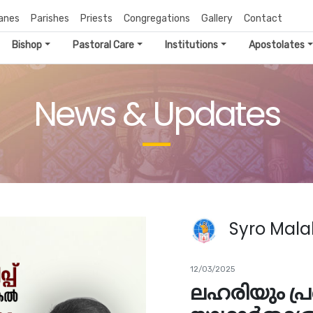
anes
Parishes
Priests
Congregations
Gallery
Contact
Bishop
Pastoral Care
Institutions
Apostolates
News & Updates
Syro Mala
12/03/2025
ലഹരിയും പ