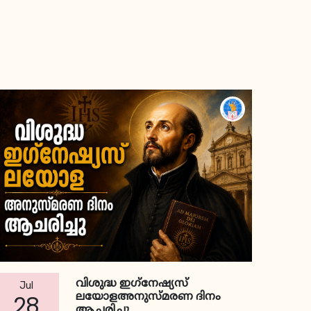
വിശുദ്ധ ഇഗ്‌നേഷ്യസ്
Jul
ലയോളഅനുസ്മരണ ദിനം
28
ആചരിച്ചു