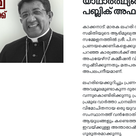
യാഥാർത്ഥ്
പബ്ലിക് അഫ
കാക്കനാട്: മാരക ലഹരി
സമിതിയുടെ ആഭിമുഖ്യത്
സമ്മേളനത്തിൽ ശ്രീ. പി.
പ്രണയക്കെണികളെക്കുറിച
പറഞ്ഞ കാര്യങ്ങൾക്ക് അ
അഫയേഴ്സ് കമ്മീഷൻ വ
സൃഷ്ടിക്കുന്നതും മതപരമാ
അപലപനീയമാണ്.
ലഹരിയെക്കുറിച്ചും പ്ര
അവമൂലമുണ്ടാകുന്ന ദുരന
വന്നുകൊണ്ടിരിക്കുന്നു
പ്രമുഖ വാർത്താ ചാനലി
വിമോചിതനായ ഒരു യുവാവ്
സംസ്ഥാനത്ത് വൻതോത
ആയുധങ്ങളും കണ്ടെത്തുന്
ഇവയ്ക്കുള്ള അന്താരാഷ
ഗുരുതരമാക്കുന്നു.