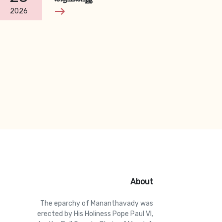
east
2026
About
The eparchy of Mananthavady was
erected by His Holiness Pope Paul VI,