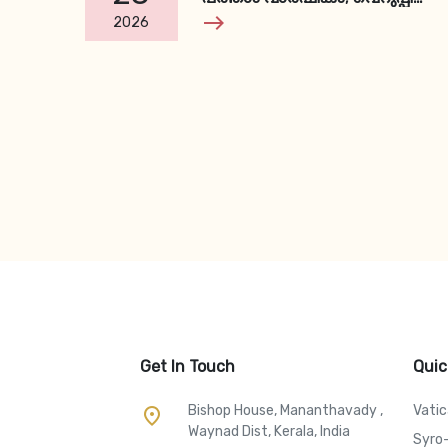
തോല്‍പ്പിച്ച ക്ഷമയുടെ
east
2026
സാക്ഷ്യവുമായി ഫാ.
ഹാമലിന്റെ സഹോദരി
Get In Touch
Quic
Bishop House, Mananthavady ,
Vati
place
Waynad Dist, Kerala, India
Syro