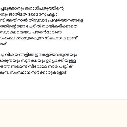
്പെടുത്താനും ജനാധിപത്യത്തിൻ്റെ
നും ജാതിമത ഭേദമന്യേ എല്ലാ
ട്. അതിനാൽ തീവ്രവാദ പ്രവർത്തനങ്ങളെ
യത്തിൻ്റെയോ പേരിൽ ന്യായീകരിക്കാതെ
ന്തര സുരക്ഷയെയും പൗരൻമാരുടെ
ംരക്ഷിക്കാനുതകുന്ന നിലപാടുകളാണ്
ടത്.
്നയിച്ച വിഷയങ്ങളിൽ ഇരകളായവരുടെയും
ാര്യതയും സുരക്ഷയും ഉറപ്പാക്കിയുള്ള
ടത്തണമെന്ന്
സീറോമലബാർ പബ്ലിക്
്ദ്ര, സംസ്ഥാന സർക്കാരുകളോട്