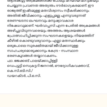
ആള്
ക്കൂട്ട അക്രമങ്ങള്
ക്ക് പോലും മറയായി മാറുകയും
ചെയ്യുന്ന പ്രവണത അത്യന്തം ദൗര്
ഭാഗ്യകരമാണ്. ഈ
രാജ്യത്ത് ഇഷ്ടമുള്ള മതവിശ്വാസം സ്വീകരിക്കാനും
അതില്
ജീവിക്കാനും എളുപ്പമല്ല എന്നുവരുന്നത്
ഭരണഘടനാ ലംഘനവും മനുഷ്യാവകാശ
നിഷേധവുമാണ്. ഘര്
വാപ്പസി എന്ന പേരില്
അക്രമങ്ങള്
അഴിച്ചുവിടുന്നവരെയും അത്തരം ആശയങ്ങള്
പ്രോത്സാഹിപ്പിക്കുന്ന സംഘടനകളെയും നിയമത്തിന്
കീഴില്
കൊണ്ടുവരുവാനും എല്ലാ മതസ്ഥര്
ക്കും
ഒരുപോലെ സുരക്ഷിതമായി ജീവിക്കാനുള്ള
സാഹചര്യമൊരുക്കാനും കേന്ദ്ര - സംസ്ഥാന
ഭരണകൂടങ്ങള്
തയ്യാറാകണം.
ഫാ. ജേക്കബ് പാലയ്ക്കാപ്പിള്ളി
ഡെപ്യൂട്ടി സെക്രട്ടറി ജനറല്
, ഔദ്യോഗികവക്താവ്,
കെ.സി.ബി.സി./
ഡയറക്ടര്
, പി.ഒ.സി.