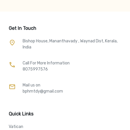
Get In Touch
Bishop House, Mananthavady , Waynad Dist, Kerala,
place
India
Call For More Information​
call
8075997576
Mail us on
mail
bphmtdy@gmail.com
Quick Links
Vatican