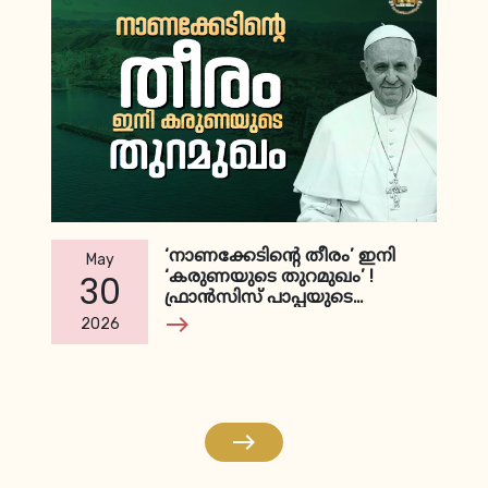
‘നാണക്കേടിന്‍റെ തീരം’ ഇനി
May
‘കരുണയുടെ തുറമുഖം’ !
30
ഫ്രാന്‍സിസ് പാപ്പയുടെ
ആഗ്രഹം സഫലീകരിക്കാന്‍
east
2026
ലിയോ പാപ്പ
east