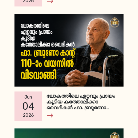
east
2026
താരത്തിന്റെ യാത്ര
ലോകത്തിലെ ഏറ്റവും പ്രായം
Jun
കൂടിയ കത്തോലിക്കാ
04
വൈദികന്‍ ഫാ. ബ്രൂണോ
കാന്റ് 110-ാം വയസില്‍
east
2026
വിടവാങ്ങി