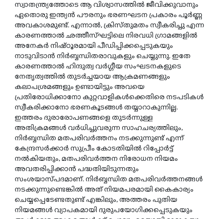
സ്വാതന്ത്ര്യത്തോടെ ആ വിശ്വാസത്തില്
ജീവിക്കുവാനും
ഏതൊരു ഇന്ത്യന്
പൗരനും ഭരണഘടന പ്രകാരം പൂര്
ണ്ണ
അവകാശമുണ്ട്. എന്നാല്
, ക്രിസ്തുമതം സ്വീകരിച്ചു എന്ന
കാരണത്താല്
ഛത്തീസ്ഘട്ടിലെ നിരവധി ഗ്രാമങ്ങളില്
അനേകര്
നിഷ്ഠൂരമായി പീഡിപ്പിക്കപ്പെടുകയും
നാടുവിടാന്
നിര്
ബ്ബന്ധിതരാവുകളും ചെയ്യുന്നു. ഇതേ
കാരണത്താല്
ഹിന്ദുത്വ വര്
ഗ്ഗീയ സംഘടനകളുടെ
നേതൃത്വത്തില്
തുടര്
ച്ചയായ ആക്രമണങ്ങളും
കലാപശ്രമങ്ങളും ഉണ്ടായിട്ടും അവയെ
പ്രതിരോധിക്കാനോ കുറ്റവാളികള്
ക്കെതിരെ നടപടികള്
സ്വീകരിക്കാനോ ഭരണകൂടങ്ങള്
തയ്യാറാകുന്നില്ല.
ഇത്തരം ദുരാരോപണങ്ങളെ തുടര്
ന്നുള്ള
അതിക്രമങ്ങള്
വര്
ധിച്ചുവരുന്ന സാഹചര്യത്തിലും,
നിര്
ബ്ബന്ധിത മതപരിവര്
ത്തനം നടക്കുന്നുണ്ട് എന്ന്
കേന്ദ്രസര്
ക്കാര്
സുപ്രീം കോടതിയില്
റിപ്പോര്
ട്ട്
നല്
കിയതും, മതപരിവര്
ത്തന നിരോധന നിയമം
അവതരിപ്പിക്കാന്
പദ്ധതിയിടുന്നതും
സംശയാസ്പദമാണ്. നിര്
ബ്ബന്ധിത മതപരിവര്
ത്തനങ്ങള്
നടക്കുന്നുണ്ടെങ്കില്
അത് നിയമപരമായി കൈകാര്യം
ചെയ്യപ്പെടേണ്ടതുണ്ട് എങ്കിലും, അത്തരം പുതിയ
നിയമങ്ങള്
വ്യാപകമായി ദുരുപയോഗിക്കപ്പെടുകയും